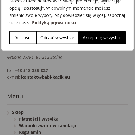
Możesz także dostosować swoje preferencje, wybierając
Więcej
Profil
opcję
"Dostosuj"
. W dowolnym momencie możesz
zmienić swoje wybory. Aby dowiedzieć się więcej, zapoznaj
się z naszą
Polityką prywatności
.
Kontakt
Dostosuj
Odrzuć wszystkie
Akceptuję wszystko
Babi Kącik
Grubno 37A/6, 86-212 Stolno
tel.:
+48 518-385-827
e-mail:
kontakt@babi-kacik.eu
Menu
Sklep
Płatności i wysyłka
Warunki zwrotów i anulacji
Regulamin