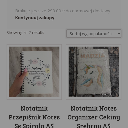
Brakuje jeszcze
299.00
zł
do darmowej dostawy
Kontynuuj zakupy
Sorted
Showing all 2 results
by
popularity
Notatnik
Notatnik Notes
Przepiśnik Notes
Organizer Cekiny
Se Spiralą A5
Srebrny A5