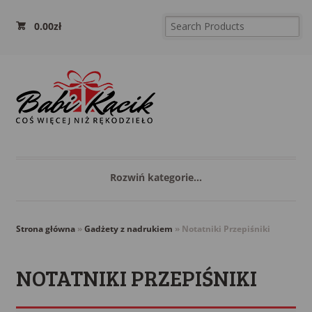
0.00
zł
Rozwiń kategorie...
Strona główna
»
Gadżety z nadrukiem
»
Notatniki Przepiśniki
NOTATNIKI PRZEPIŚNIKI