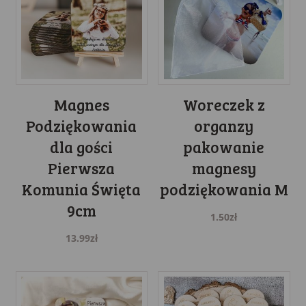
Magnes
Woreczek z
Podziękowania
organzy
dla gości
pakowanie
Pierwsza
magnesy
Komunia Święta
podziękowania M
9cm
1.50
zł
13.99
zł