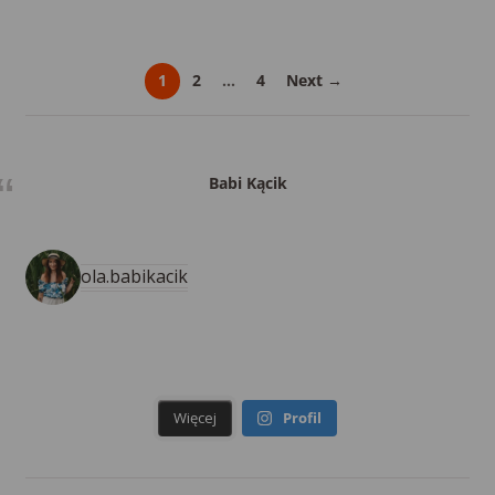
1
2
…
4
Next →
Babi Kącik
ola.babikacik
Więcej
Profil