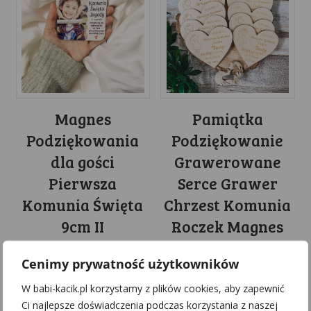
Magnes
Pamiątka
Podziękowania
Podziękowanie
dla gości
Grawerowane
Pierwsza
Serce Grawer
Komunia Święta
Chrzest Komunia
9cm II
Roczek Magnes
13.99
zł
7.00
zł
Cenimy prywatność użytkowników
W babi-kacik.pl korzystamy z plików cookies, aby zapewnić
Ci najlepsze doświadczenia podczas korzystania z naszej