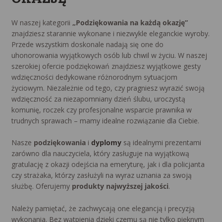
W naszej kategorii
„Podziękowania na każdą okazję”
znajdziesz starannie wykonane i niezwykle eleganckie wyroby.
Przede wszystkim doskonale nadają się one do
uhonorowania wyjątkowych osób lub chwil w życiu. W naszej
szerokiej ofercie podziękowań znajdziesz wyjątkowe gesty
wdzięczności dedykowane różnorodnym sytuacjom
życiowym. Niezależnie od tego, czy pragniesz wyrazić swoją
wdzięczność za niezapomniany dzień ślubu, uroczystą
komunię, roczek czy profesjonalne wsparcie prawnika w
trudnych sprawach – mamy idealne rozwiązanie dla Ciebie.
Nasze
podziękowania
i
dyplomy
są idealnymi prezentami
zarówno dla nauczyciela, który zasługuje na wyjątkową
gratulację z okazji odejścia na emeryturę, jak i dla policjanta
czy strażaka, którzy zasłużyli na wyraz uznania za swoją
służbę. Oferujemy
produkty najwyższej jakości
.
Należy pamiętać, że zachwycają one elegancją i precyzją
wykonania. Bez wątpienia dzięki czemu są nie tylko pięknym