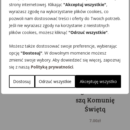
strony internetowej. Klikając
"Akceptuj wszystkie"
,
wyrażasz zgodę na wykorzystanie plików cookies, co
pozwoli nam dostosować treści i oferty do Twoich potrzeb.
Jeśli nie wyrażasz zgody na korzystanie z nieistotnych
plików cookies, możesz kliknąć
"Odrzuć wszystkie"
.
Możesz także dostosować swoje preferencje, wybierając
opcję
"Dostosuj"
. W dowolnym momencie możesz
Aniołek
Pamiątka
zmienić swoje wybory. Aby dowiedzieć się więcej, zapoznaj
podziękowanie
podziękowanie
się z naszą
Polityką prywatności
.
dla gości
grawerowany
kielich hostia z
Dostosuj
Odrzuć wszystkie
Akceptuję wszystko
11.00
zł
magnesem na I-
szą Komunię
Świętą
7.00
zł