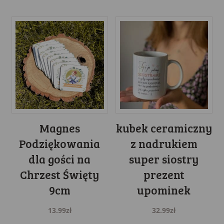
Magnes
kubek ceramiczny
Podziękowania
z nadrukiem
dla gości na
super siostry
Chrzest Święty
prezent
9cm
upominek
13.99
zł
32.99
zł