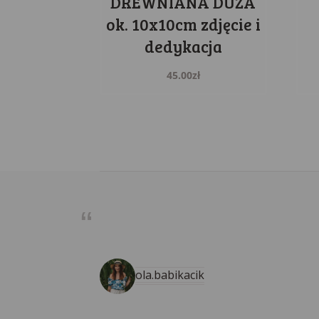
DREWNIANA DUŻA
ok. 10x10cm zdjęcie i
dedykacja
45.00
zł
ola.babikacik