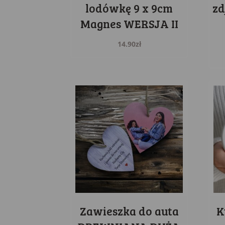
lodówkę 9 x 9cm
zd
Magnes WERSJA II
14.90
zł
Zawieszka do auta
K