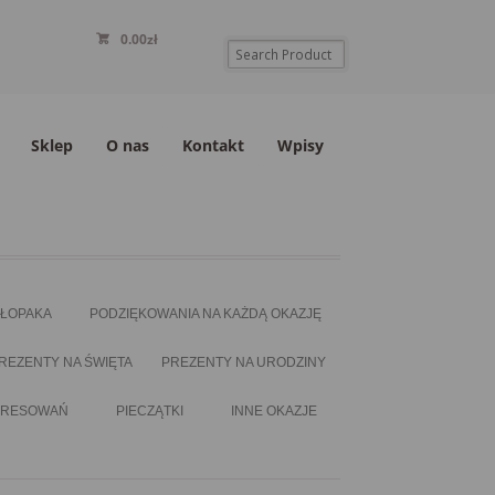
0.00
zł
Sklep
O nas
Kontakt
Wpisy
HŁOPAKA
PODZIĘKOWANIA NA KAŻDĄ OKAZJĘ
REZENTY NA ŚWIĘTA
PREZENTY NA URODZINY
ERESOWAŃ
PIECZĄTKI
INNE OKAZJE