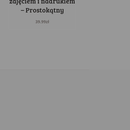
zdjęciem i nadrukiem
– Prostokątny
39.99
zł