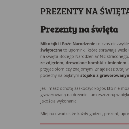
PREZENTY NA ŚWIĘT
Prezenty na święta
Mikołajki
i
Boże Narodzenie
to czas niezwykle
świąteczne
to upominki, które sprawiają wiele
na święta Bożego Narodzenia? Nic straconego. Z
ze zdjęciem
,
drewniane bombki z imieniem
.
przyjaciołom czy znajomym. Znajdziesz tutaj w
pociechy na pięknym
stojaku z grawerowany
Jeśli masz ochotę zaskoczyć kogoś kto nie moż
grawerowaną na drewnie i umieszczoną w piękn
jakością wykonania.
Miej na uwadze, że każdy gadżet, prezent, upo