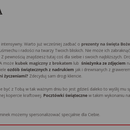
A
 intensywny. Warto już wcześniej zadbać o
prezenty na święta Boż
 uśmiechu i radości na twarzy Twoich bliskich. Nie może ich zabrakną
 pewnością znajdziesz tutaj coś dla siebie i swoich najbliższych. D
 A może
kubek magiczny z brokatem
lub
śnieżynka ze zdjęciem
n
iele
ozdób świątecznych z nadrukiem
jak i drewnianych z grawere
mi życzeniami?
Zdecyduj sam drogi kliencie.
e być z Tobą w tak ważnym dniu bo jest gdzieś daleko to wyślij mu
ej kopercie kraftowej.
Pocztówki świąteczne
w takim wykonaniu na
minek możemy spersonalizować specjalnie dla Ciebie.