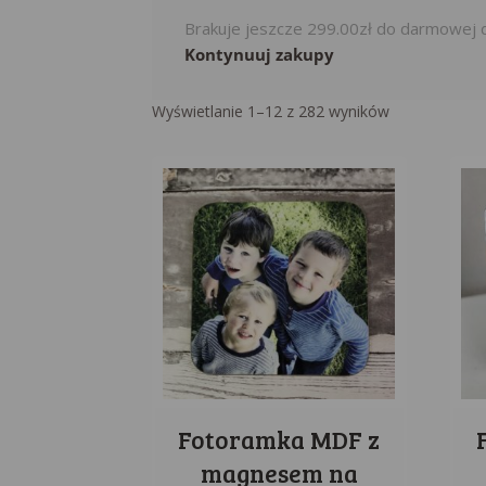
Brakuje jeszcze
299.00
zł
do darmowej 
Kontynuuj zakupy
Sorted
Wyświetlanie 1–12 z 282 wyników
by
popularity
Fotoramka MDF z
magnesem na