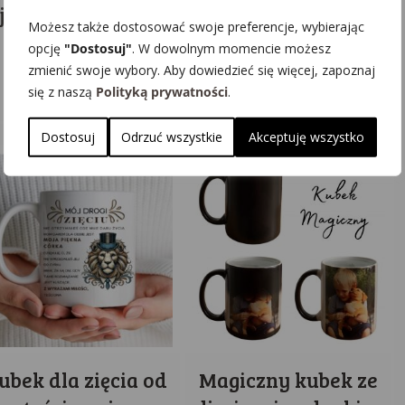
jęciem i dedykacją
imieniem wzór nr 2
Możesz także dostosować swoje preferencje, wybierając
Dwustronny
opcję
"Dostosuj"
. W dowolnym momencie możesz
12.99
zł
zmienić swoje wybory. Aby dowiedzieć się więcej, zapoznaj
się z naszą
Polityką prywatności
.
Oceniono
45.00
zł
5.00
na 5
Dostosuj
Odrzuć wszystkie
Akceptuję wszystko
ubek dla zięcia od
Magiczny kubek ze