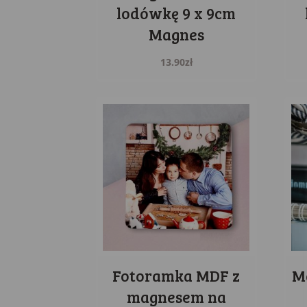
lodówkę 9 x 9cm
Magnes
13.90
zł
Fotoramka MDF z
M
magnesem na