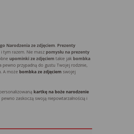
ego Narodzenia ze zdjęciem
.
Prezenty
ć i tym razem. Nie masz
pomysłu na prezenty
robne
upominki ze zdjęciem
takie jak
bombka
a pewno przypadną do gustu Twojej rodzinie,
m. A może
bombka ze zdjęciem
swojej
 spersonalizowaną
kartkę na boże narodzenie
 pewno zaskoczą swoją niepowtarzalnością i