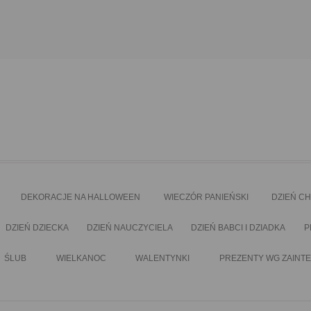
DEKORACJE NA HALLOWEEN
WIECZÓR PANIEŃSKI
DZIEŃ C
DZIEŃ DZIECKA
DZIEŃ NAUCZYCIELA
DZIEŃ BABCI I DZIADKA
P
ŚLUB
WIELKANOC
WALENTYNKI
PREZENTY WG ZAINT