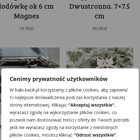
lodówkę ok 6 cm
Dwustronna. 7×7.5
Magnes
cm
10.90
zł
45.00
zł
Cenimy prywatność użytkowników
W babi-kacik.pl korzystamy z plików cookies, aby zapewnić
Ci najlepsze doświadczenia podczas korzystania z naszej
strony internetowej. Klikając
"Akceptuj wszystkie"
,
wyrażasz zgodę na wykorzystanie plików cookies, co
pozwoli nam dostosować treści i oferty do Twoich potrzeb.
etalowy brelok do
Bombka choinkowa
Jeśli nie wyrażasz zgody na korzystanie z nieistotnych
kluczy serce ze
drewniana z Twoim
plików cookies, możesz kliknąć
"Odrzuć wszystkie"
.