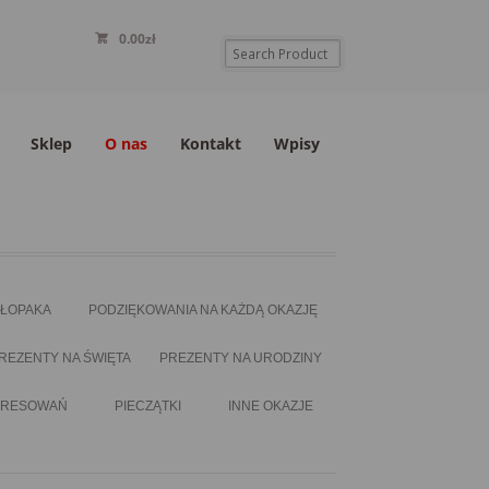
0.00
zł
Sklep
O nas
Kontakt
Wpisy
HŁOPAKA
PODZIĘKOWANIA NA KAŻDĄ OKAZJĘ
REZENTY NA ŚWIĘTA
PREZENTY NA URODZINY
ERESOWAŃ
PIECZĄTKI
INNE OKAZJE