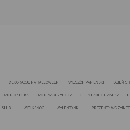
DEKORACJE NA HALLOWEEN
WIECZÓR PANIEŃSKI
DZIEŃ C
DZIEŃ DZIECKA
DZIEŃ NAUCZYCIELA
DZIEŃ BABCI I DZIADKA
P
ŚLUB
WIELKANOC
WALENTYNKI
PREZENTY WG ZAINT