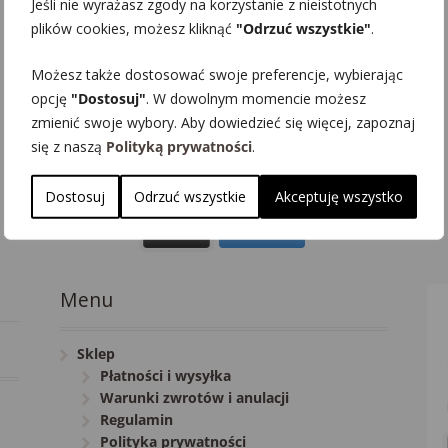
Jeśli nie wyrażasz zgody na korzystanie z nieistotnych
plików cookies, możesz kliknąć
"Odrzuć wszystkie"
.
Możesz także dostosować swoje preferencje, wybierając
opcję
"Dostosuj"
. W dowolnym momencie możesz
zmienić swoje wybory. Aby dowiedzieć się więcej, zapoznaj
się z naszą
Polityką prywatności
.
Dostosuj
Odrzuć wszystkie
Akceptuję wszystko
Więcej
Profil
Menu
Sklep
Płatności i wysyłka
Warunki zwrotów i anulacji
Regulamin
Polityka prywatności