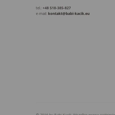
tel.:
+48 518-385-827
e-mail:
kontakt@babi-kacik.eu
© 2016 by Babi Kącik. Wszelkie prawa zastrzeż