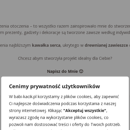
zenia otoczenia – to wszystko razem zainspirowało mnie do stworzenia
ym prezenty, gadżety i dekoracje są tworzone zawsze według indywid
zenia najbliższym
kawałka serca
, ukrytego w
drewnianej zawieszce
Chcesz abym stworzyła projekt idealny dla Ciebie?
Napisz do Mnie 🙂
Cenimy prywatność użytkowników
W babi-kacik.pl korzystamy z plików cookies, aby zapewnić
Ci najlepsze doświadczenia podczas korzystania z naszej
strony internetowej. Klikając
"Akceptuj wszystkie"
,
Babi Kącik
wyrażasz zgodę na wykorzystanie plików cookies, co
pozwoli nam dostosować treści i oferty do Twoich potrzeb.