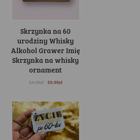
Skrzynka na 60
urodziny Whisky
Alkohol Grawer Imię
Skrzynka na whisky
ornament
Original
Current
64.99
zł
59.99
zł
price
price
was:
is:
64.99zł.
59.99zł.