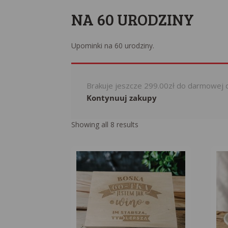
NA 60 URODZINY
Upominki na 60 urodziny.
Brakuje jeszcze
299.00
zł
do darmowej 
Kontynuuj zakupy
Sorted
Showing all 8 results
by
popularity