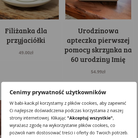
Filiżanka dla
Urodzinowa
przyjaciółki
apteczka pierwszej
pomocy skrzynka na
49.00
zł
60 urodziny Imię
54.99
zł
Cenimy prywatność użytkowników
W babi-kacik.pl korzystamy z plików cookies, aby zapewnić
Ci najlepsze doświadczenia podczas korzystania z naszej
strony internetowej. Klikając
"Akceptuj wszystkie"
,
wyrażasz zgodę na wykorzystanie plików cookies, co
pozwoli nam dostosować treści i oferty do Twoich potrzeb.