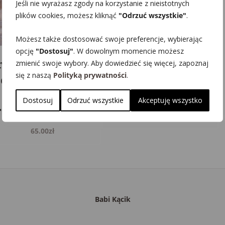
Jeśli nie wyrażasz zgody na korzystanie z nieistotnych
plików cookies, możesz kliknąć
"Odrzuć wszystkie"
.
Możesz także dostosować swoje preferencje, wybierając
opcję
"Dostosuj"
. W dowolnym momencie możesz
ranit z nadrukiem
Drewniana skrzynka
zmienić swoje wybory. Aby dowiedzieć się więcej, zapoznaj
się z naszą
Polityką prywatności
.
a urodziny 20×20
urodzinowa z
cm – elegancki
przegródkami
Dostosuj
Odrzuć wszystkie
Akceptuję wszystko
rezent z dedykacją
59.00
zł
65.00
zł
Babi Kącik