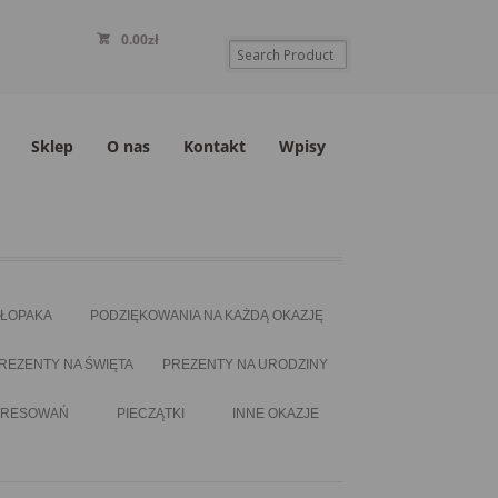
0.00
zł
Sklep
O nas
Kontakt
Wpisy
HŁOPAKA
PODZIĘKOWANIA NA KAŻDĄ OKAZJĘ
REZENTY NA ŚWIĘTA
PREZENTY NA URODZINY
ERESOWAŃ
PIECZĄTKI
INNE OKAZJE