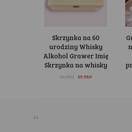
Skrzynka na 60
G
urodziny Whisky
n
Alkohol Grawer Imię
Skrzynka na whisky
p
Original
Current
64.99
zł
59.99
zł
price
price
was:
is:
64.99zł.
59.99zł.