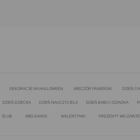
DEKORACJE NA HALLOWEEN
WIECZÓR PANIEŃSKI
DZIEŃ C
DZIEŃ DZIECKA
DZIEŃ NAUCZYCIELA
DZIEŃ BABCI I DZIADKA
P
ŚLUB
WIELKANOC
WALENTYNKI
PREZENTY WG ZAINT