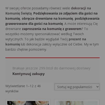
W swojej ofercie posiadamy również wiele
dekoracji na
Komunię
Świętą
.
Podziękowania ze zdjęciem dla gości na
komunię
,
obręcze drewniane na komunię
,
podziękowania
grawerowane dla gości na komunię
. A może interesują Cię
drewniane
zaproszenia na komunię z grawerem
? To
wszystko możemy spersonalizować według Twoich
wytycznych. To jak będzie wyglądał Twój
prezent na
komunię
lub dekoracja zależy wyłącznie od Ciebie. My w tym
bardzo chętnie pomożemy.
Brakuje jeszcze
299.00
zł
do darmowej dostawy
Kontynuuj zakupy
Wyświetlanie 1–12 z 46
Sorted
wyników
by
popularity