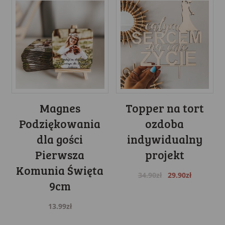
Magnes
Topper na tort
Podziękowania
ozdoba
dla gości
indywidualny
Pierwsza
projekt
Komunia Święta
Original
Current
34.90
zł
29.90
zł
9cm
price
price
was:
is:
13.99
zł
34.90zł.
29.90zł.