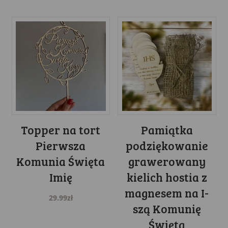
Topper na tort
Pamiątka
Pierwsza
podziękowanie
Komunia Święta
grawerowany
Imię
kielich hostia z
magnesem na I-
29.99
zł
szą Komunię
Świętą