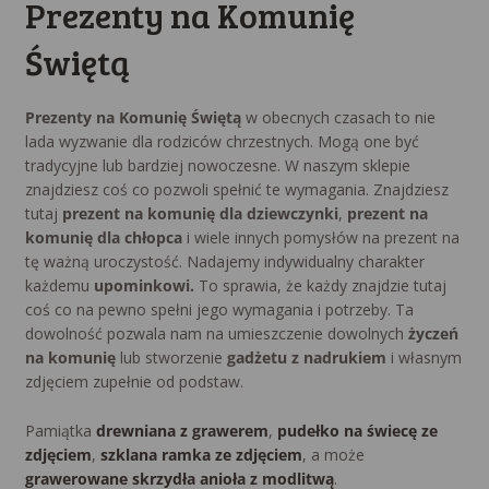
Prezenty na Komunię
Świętą
Prezenty na Komunię Świętą
w obecnych czasach to nie
lada wyzwanie dla rodziców chrzestnych. Mogą one być
tradycyjne lub bardziej nowoczesne. W naszym sklepie
znajdziesz coś co pozwoli spełnić te wymagania. Znajdziesz
tutaj
prezent na komunię dla dziewczynki
,
prezent na
komunię dla chłopca
i wiele innych pomysłów na prezent na
tę ważną uroczystość. Nadajemy indywidualny charakter
każdemu
upominkowi.
To sprawia, że każdy znajdzie tutaj
coś co na pewno spełni jego wymagania i potrzeby. Ta
dowolność pozwala nam na umieszczenie dowolnych
życzeń
na komunię
lub stworzenie
gadżetu z nadrukiem
i własnym
zdjęciem zupełnie od podstaw.
Pamiątka
drewniana z grawerem
,
pudełko na świecę ze
zdjęciem
,
szklana ramka ze zdjęciem
, a może
grawerowane skrzydła anioła z modlitwą
.