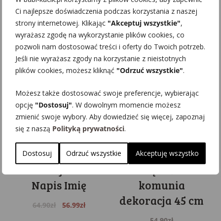
Ci najlepsze doświadczenia podczas korzystania z naszej
strony internetowej. Klikając
"Akceptuj wszystkie"
,
wyrażasz zgodę na wykorzystanie plików cookies, co
pozwoli nam dostosować treści i oferty do Twoich potrzeb.
Jeśli nie wyrażasz zgody na korzystanie z nieistotnych
plików cookies, możesz kliknąć
"Odrzuć wszystkie"
.
Możesz także dostosować swoje preferencje, wybierając
opcję
"Dostosuj"
. W dowolnym momencie możesz
zmienić swoje wybory. Aby dowiedzieć się więcej, zapoznaj
Koło drewniane
Koło drewniane
się z naszą
Polityką prywatności
.
Pierwsza
własny nadruk
Komunia Święta
ozdoba na ścianę
Dostosuj
Odrzuć wszystkie
Akceptuję wszystko
dekoracja 45 cm
obręcz ślub
Napis Imię
komunia
dekoracja 45 cm
Original
Current
64.90
zł
56.99
zł
price
price
54.90
zł