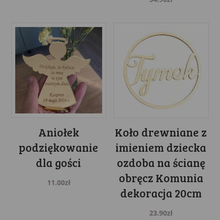
was:
is:
64.90zł.
56.99zł.
Aniołek
Koło drewniane z
podziękowanie
imieniem dziecka
dla gości
ozdoba na ścianę
obręcz Komunia
11.00
zł
dekoracja 20cm
23.90
zł