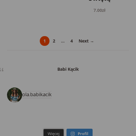
7.00
zł
1
2
…
4
Next →
Babi Kącik
ola.babikacik
Więcej
Profil