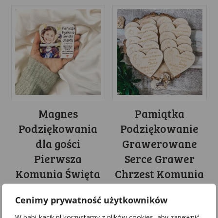
Magnes
Pamiątka
Podziękowania
Podziękowanie
dla gości
Grawerowane
Pierwsza
Serce Grawer
Komunia Święta
Chrzest Komunia
9cm II
Roczek Magnes
Cenimy prywatność użytkowników
13.99
zł
7.00
zł
W babi-kacik.pl korzystamy z plików cookies, aby zapewnić