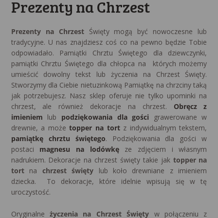
Prezenty na Chrzest
Prezenty na Chrzest
Święty mogą być nowoczesne lub
tradycyjne. U nas znajdziesz coś co na pewno będzie Tobie
odpowiadało. Pamiątki Chrztu Świętego dla dziewczynki,
pamiątki Chrztu Świętego dla chłopca na których możemy
umieścić dowolny tekst lub życzenia na Chrzest Święty.
Stworzymy dla Ciebie nietuzinkową Pamiątkę na chrzciny taką
jak potrzebujesz. Nasz sklep oferuje nie tylko upominki na
chrzest, ale również dekoracje na chrzest.
Obręcz z
imieniem
lub
podziękowania dla gości
grawerowane w
drewnie, a może
topper na tort
z indywidualnym tekstem,
pamiątkę chrztu świętego
. Podziękowania dla gości w
postaci
magnesu na lodówkę
ze zdjęciem i własnym
nadrukiem. Dekoracje na chrzest święty takie jak
topper na
tort
na
chrzest święty
lub koło drewniane z imieniem
dziecka. To dekoracje, które idelnie wpisują się w tę
uroczystość.
Oryginalne
życzenia na Chrzest Święty
w połączeniu z