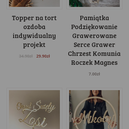
Topper na tort
Pamiątka
ozdoba
Podziękowanie
indywidualny
Grawerowane
projekt
Serce Grawer
Chrzest Komunia
Original
Current
34.90
zł
29.90
zł
Roczek Magnes
price
price
was:
is:
7.00
zł
34.90zł.
29.90zł.