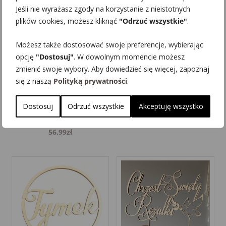
Jeśli nie wyrażasz zgody na korzystanie z nieistotnych
plików cookies, możesz kliknąć
"Odrzuć wszystkie"
.
Możesz także dostosować swoje preferencje, wybierając
Stojąca ramka ze
Aniołek
opcję
"Dostosuj"
. W dowolnym momencie możesz
zdjęciem tekstem
podziękowanie
zmienić swoje wybory. Aby dowiedzieć się więcej, zapoznaj
spersonalizowana
dla gości
się z naszą
Polityką prywatności
.
Szklana 20 x 20
11.00
zł
Dostosuj
Odrzuć wszystkie
Akceptuję wszystko
cm
56.99
zł