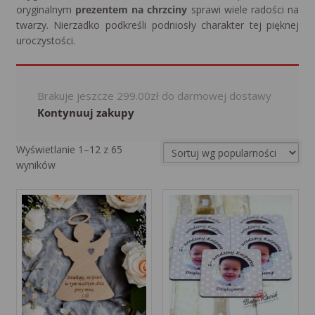
oryginalnym
prezentem na chrzciny
sprawi wiele radości na
twarzy. Nierzadko podkreśli podniosły charakter tej pięknej
uroczystości.
Brakuje jeszcze
299.00
zł
do darmowej dostawy
Kontynuuj zakupy
Wyświetlanie 1–12 z 65
Sorted
wyników
by
popularity