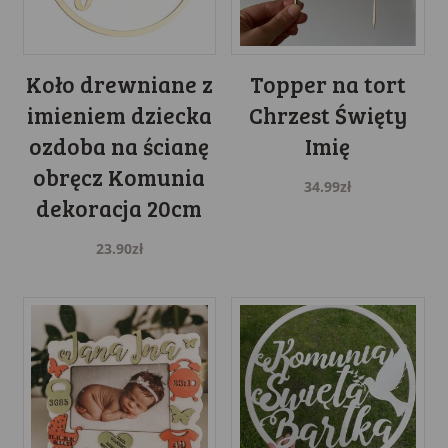
Koło drewniane z
Topper na tort
imieniem dziecka
Chrzest Święty
ozdoba na ścianę
Imię
obręcz Komunia
34.99
zł
dekoracja 20cm
23.90
zł