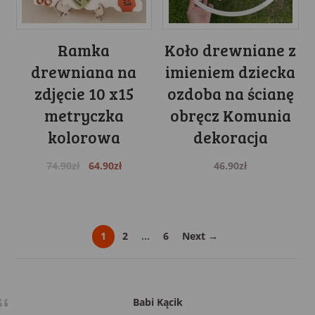
Ramka
Koło drewniane z
drewniana na
imieniem dziecka
zdjęcie 10 x15
ozdoba na ścianę
metryczka
obręcz Komunia
kolorowa
dekoracja
Original
Current
74.90
zł
64.90
zł
46.90
zł
price
price
was:
is:
74.90zł.
64.90zł.
1
2
…
6
Next →
Babi Kącik