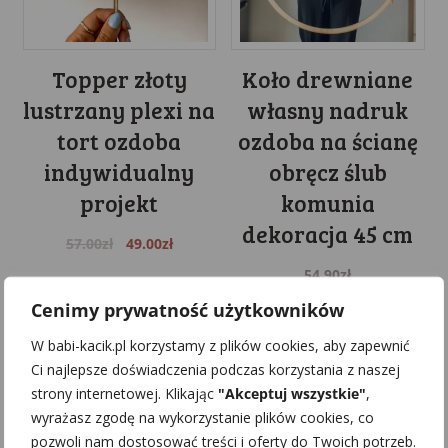
Topper złoty
Koło drewniane
lustrzany plexi na
własny nadruk
tort ozdoba
ozdoba na ścianę
indywidualny
obręcz ślub
projekt
komunia
dekoracja 45 cm
Original
Current
57.00
zł
49.00
zł
price
price
54.90
zł
was:
is:
Cenimy prywatność użytkowników
57.00zł.
49.00zł.
W babi-kacik.pl korzystamy z plików cookies, aby zapewnić
Ci najlepsze doświadczenia podczas korzystania z naszej
strony internetowej. Klikając
"Akceptuj wszystkie"
,
wyrażasz zgodę na wykorzystanie plików cookies, co
pozwoli nam dostosować treści i oferty do Twoich potrzeb.