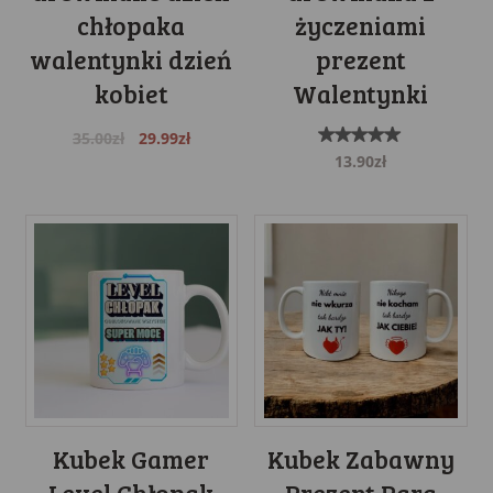
chłopaka
życzeniami
walentynki dzień
prezent
kobiet
Walentynki
Original
Current
35.00
zł
29.99
zł
Oceniono
price
price
13.90
zł
5.00
was:
is:
na 5
35.00zł.
29.99zł.
Kubek Gamer
Kubek Zabawny