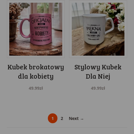
Kubek brokatowy
Stylowy Kubek
dla kobiety
Dla Niej
49.99
zł
49.99
zł
1
2
Next →