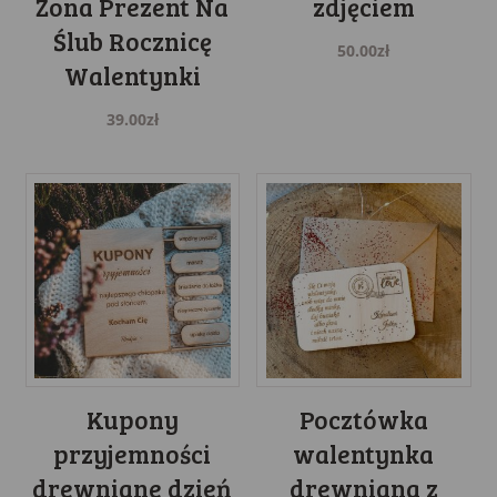
Żona Prezent Na
zdjęciem
Ślub Rocznicę
50.00
zł
Walentynki
39.00
zł
Kupony
Pocztówka
przyjemności
walentynka
drewniane dzień
drewniana z