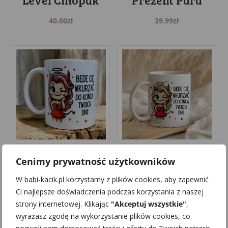
Level Chłopak
Prezent Para
40.00
zł
39.99
zł
Kubek
Kubek
Cenimy prywatność użytkowników
Walentynkowy
Walentynkowy
W babi-kacik.pl korzystamy z plików cookies, aby zapewnić
Zabawny Prezent
Zabawny Prezent
Ci najlepsze doświadczenia podczas korzystania z naszej
Ruda
Blondynka
strony internetowej. Klikając
"Akceptuj wszystkie"
,
wyrażasz zgodę na wykorzystanie plików cookies, co
39.99
zł
39.99
zł