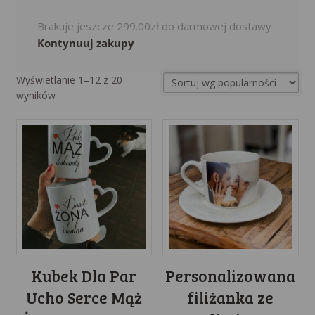
Brakuje jeszcze
299.00
zł
do darmowej dostawy
Kontynuuj zakupy
Wyświetlanie 1–12 z 20
Sorted
wyników
by
popularity
Kubek Dla Par
Personalizowana
Ucho Serce Mąż
filiżanka ze