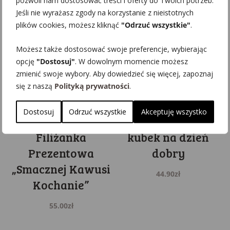
pozwoli nam dostosować treści i oferty do Twoich potrzeb.
Jeśli nie wyrażasz zgody na korzystanie z nieistotnych
plików cookies, możesz kliknąć
"Odrzuć wszystkie"
.
Możesz także dostosować swoje preferencje, wybierając
opcję
"Dostosuj"
. W dowolnym momencie możesz
zmienić swoje wybory. Aby dowiedzieć się więcej, zapoznaj
się z naszą
Polityką prywatności
.
Dostosuj
Odrzuć wszystkie
Akceptuję wszystko
Filiżanka
kubek na dzień
Prezentowa
dobry
„Smacznej Kawusi
44.90
zł
Kochanie”
55.00
zł