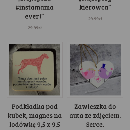
#instamama
kierowca”
ever!”
29.99
zł
29.99
zł
Podkładka pod
Zawieszka do
kubek, magnes na
auta ze zdjęciem.
lodówkę 9,5 x 9,5
Serce.