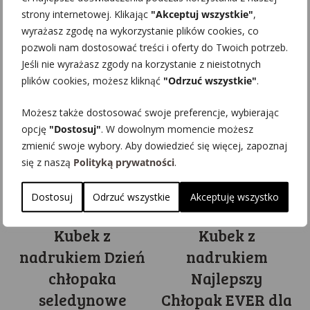
strony internetowej. Klikając
"Akceptuj wszystkie"
,
wnętrzem
wyrażasz zgodę na wykorzystanie plików cookies, co
pozwoli nam dostosować treści i oferty do Twoich potrzeb.
29.99
zł
Jeśli nie wyrażasz zgody na korzystanie z nieistotnych
plików cookies, możesz kliknąć
"Odrzuć wszystkie"
.
Możesz także dostosować swoje preferencje, wybierając
opcję
"Dostosuj"
. W dowolnym momencie możesz
zmienić swoje wybory. Aby dowiedzieć się więcej, zapoznaj
się z naszą
Polityką prywatności
.
Dostosuj
Odrzuć wszystkie
Akceptuję wszystko
Kubek z
Kubek z
nadrukiem Dzień
nadrukiem
chłopaka
Najlepszy
seledynowe
Chłopak EVER dla