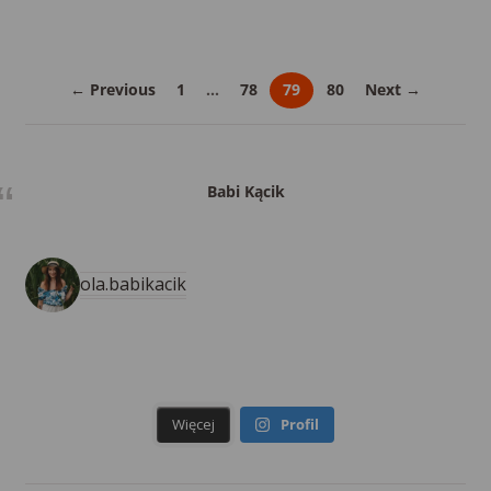
← Previous
1
…
78
79
80
Next →
Babi Kącik
ola.babikacik
Więcej
Profil