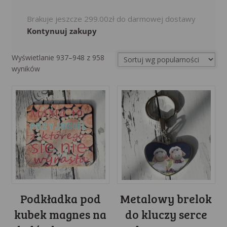
Brakuje jeszcze
299.00
zł
do darmowej dostawy
Kontynuuj zakupy
Wyświetlanie 937–948 z 958
Sorted
wyników
by
popularity
Podkładka pod
Metalowy brelok
kubek magnes na
do kluczy serce