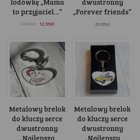
lodówkę „Mama
dwustronny
to przyjaciel…”
„Forever friends”
Original
Current
14.99
zł
12.99
zł
29.99
zł
price
price
was:
is:
14.99zł.
12.99zł.
Metalowy brelok
Metalowy brelok
do kluczy serce
do kluczy serce
dwustronny
dwustronny
„Najlepsza
„Najlepszy