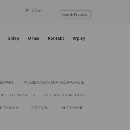
0.00
zł
Sklep
O nas
Kontakt
Wpisy
HŁOPAKA
PODZIĘKOWANIA NA KAŻDĄ OKAZJĘ
REZENTY NA ŚWIĘTA
PREZENTY NA URODZINY
ERESOWAŃ
PIECZĄTKI
INNE OKAZJE