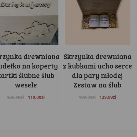
rzynka drewniana
Skrzynka drewniana
udełko na koperty
z kubkami ucho serce
kartki ślubne ślub
dla pary młodej
wesele
Zestaw na ślub
Original
Current
Original
Current
120.00
zł
110.00
zł
199.99
zł
129.99
zł
price
price
price
price
was:
is:
was:
is:
120.00zł.
110.00zł.
199.99zł.
129.99zł.