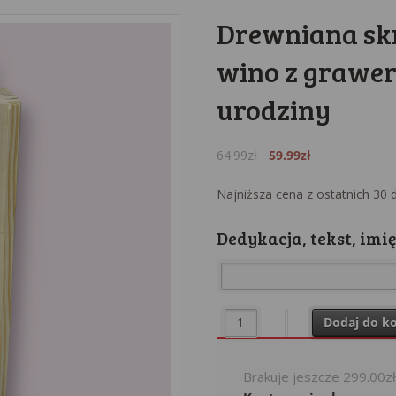
Drewniana sk
wino z grawe
urodziny
Original
Current
64.99
zł
59.99
zł
price
price
was:
is:
Najniższa cena z ostatnich 30 
64.99zł.
59.99zł.
Dedykacja, tekst, imię,
ilość Drewniana skrzynka na w
Dodaj do k
Brakuje jeszcze
299.00
z