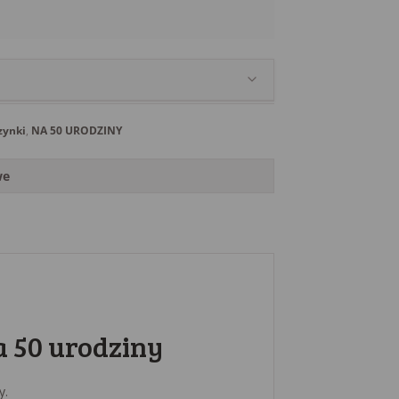
zynki
,
NA 50 URODZINY
we
 50 urodziny
y.