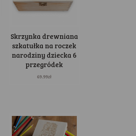
Skrzynka drewniana
szkatułka na roczek
narodziny dziecka 6
przegródek
69.99
zł