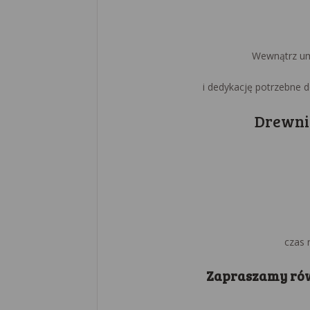
Wewnątrz um
i dedykację potrzebne 
Drewni
czas 
Zapraszamy rów