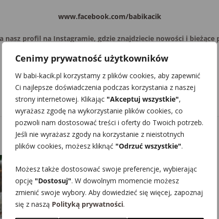
www.facebook.com/babikacik
a nasz profil na Instagramie, gdzie znajdziecie nowości i bieżące
Cenimy prywatność użytkowników
www.instagram.com/ola.babikacik
W babi-kacik.pl korzystamy z plików cookies, aby zapewnić
Ci najlepsze doświadczenia podczas korzystania z naszej
strony internetowej. Klikając
"Akceptuj wszystkie"
,
wyrażasz zgodę na wykorzystanie plików cookies, co
pozwoli nam dostosować treści i oferty do Twoich potrzeb.
Jeśli nie wyrażasz zgody na korzystanie z nieistotnych
plików cookies, możesz kliknąć
"Odrzuć wszystkie"
.
Możesz także dostosować swoje preferencje, wybierając
opcję
"Dostosuj"
. W dowolnym momencie możesz
zmienić swoje wybory. Aby dowiedzieć się więcej, zapoznaj
się z naszą
Polityką prywatności
.