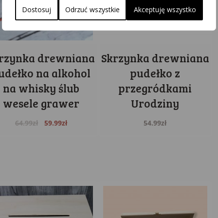
Dostosuj
Odrzuć wszystkie
Akceptuję wszystko
rzynka drewniana
Skrzynka drewniana
udełko na alkohol
pudełko z
na whisky ślub
przegródkami
wesele grawer
Urodziny
Original
Current
64.99
zł
59.99
zł
54.99
zł
price
price
was:
is:
64.99zł.
59.99zł.