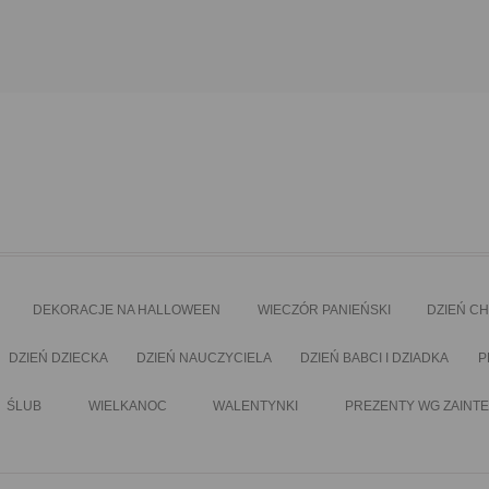
DEKORACJE NA HALLOWEEN
WIECZÓR PANIEŃSKI
DZIEŃ C
DZIEŃ DZIECKA
DZIEŃ NAUCZYCIELA
DZIEŃ BABCI I DZIADKA
P
ŚLUB
WIELKANOC
WALENTYNKI
PREZENTY WG ZAINT