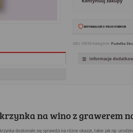
Kontynuuj zakupy
INFORMACJE O PRODUCENCIE
Babi Kącik Aleksandra Babicz
SKU:
39593
Kategorie:
Pudełka Skr
Grubno 37A/6
86-212 Polska
Informacje dodatko
Polska
kontakt@babi-kacik.eu
512891808
krzynka na wino z grawerem na
krzynka doskonale się sprawdzi na różne okazje, takie jak np. urodzin