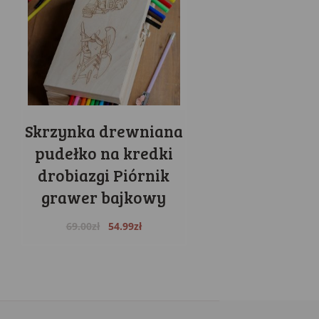
Skrzynka drewniana
pudełko na kredki
drobiazgi Piórnik
grawer bajkowy
Original
Current
69.00
zł
54.99
zł
price
price
was:
is:
69.00zł.
54.99zł.