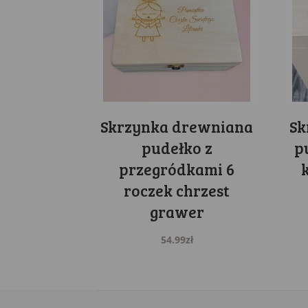
Skrzynka drewniana
Sk
pudełko z
p
przegródkami 6
roczek chrzest
grawer
54.99
zł