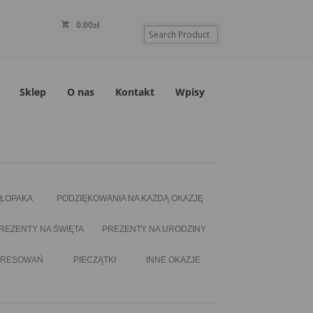
0.00
zł
Sklep
O nas
Kontakt
Wpisy
HŁOPAKA
PODZIĘKOWANIA NA KAŻDĄ OKAZJĘ
REZENTY NA ŚWIĘTA
PREZENTY NA URODZINY
ERESOWAŃ
PIECZĄTKI
INNE OKAZJE