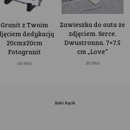
Zawieszka do auta ze
Granit z Twoim
zdjęciem. Serce.
djęciem dedykacją
Dwustronna. 7×7.5
20cmx20cm
cm „Love”
Fotogranit
39.99
zł
69.99
zł
Babi Kącik