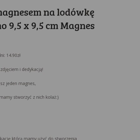
magnesem na lodówkę
 9,5 x 9,5 cm Magnes
dni:
14.90
zł
djęciem i dedykacją!
asz jeden magnes,
 mamy stworzyć z nich kolaż:)
kację którą mamy użyć do stworzenia