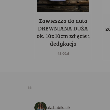
Zawieszka do auta
DREWNIANA DUŻA
z
ok. 10x10cm zdjęcie i
dedykacja
45.00
zł
ola.babikacik