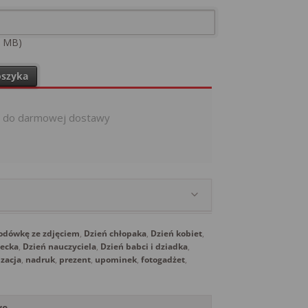
0 MB)
na lodówkę Surowe Drewno 9,5 x 9,5 cm Magnes
oszyka
ł
do darmowej dostawy
odówkę ze zdjęciem
,
Dzień chłopaka
,
Dzień kobiet
,
iecka
,
Dzień nauczyciela
,
Dzień babci i dziadka
,
izacja
,
nadruk
,
prezent
,
upominek
,
fotogadżet
,
we