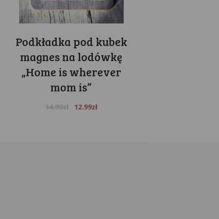
Podkładka pod kubek
magnes na lodówkę
„Home is wherever
mom is”
Original
Current
14.99
zł
12.99
zł
price
price
was:
is:
14.99zł.
12.99zł.