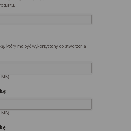
roduktu.
fiką, który ma być wykorzystany do stworzenia
.
0 MB)
kę
0 MB)
kę