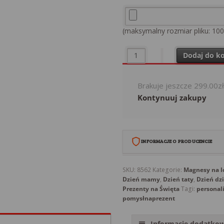
(maksymalny rozmiar pliku: 10
ilość Fotoramka z magnesem 
Dodaj do k
Brakuje jeszcze
299.00
z
Kontynuuj zakupy
INFORMACJE O PRODUCENCIE
Babi Kącik Aleksandra Babicz
SKU:
8562
Kategorie:
Magnesy na l
Dzień mamy
,
Dzień taty
,
Dzień dz
Grubno 37A/6
Prezenty na Święta
Tagi:
personal
86-212 Polska
pomysłnaprezent
Polska
kontakt@babi-kacik.eu
Informacje dodatko