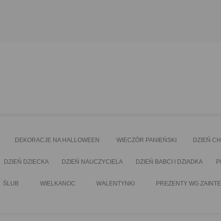
DEKORACJE NA HALLOWEEN
WIECZÓR PANIEŃSKI
DZIEŃ C
DZIEŃ DZIECKA
DZIEŃ NAUCZYCIELA
DZIEŃ BABCI I DZIADKA
P
ŚLUB
WIELKANOC
WALENTYNKI
PREZENTY WG ZAINT