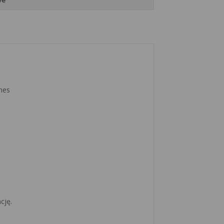
nes
cję.