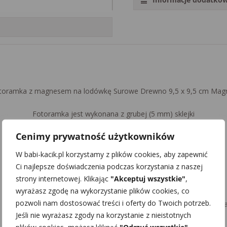
512891808
toramka z magnesem na lodówkę Surowe Drewno 9,5 x 9,5 cm Mag
Fotoramka jest wykonana z grubej (5 mm) sklejki
Cenimy prywatność użytkowników
Wymiary ok. 9,5 x 9,5 cm
W babi-kacik.pl korzystamy z plików cookies, aby zapewnić
Grubość ok 5 mm
Ci najlepsze doświadczenia podczas korzystania z naszej
strony internetowej. Klikając
"Akceptuj wszystkie"
,
Kształt: kwadrat
wyrażasz zgodę na wykorzystanie plików cookies, co
pozwoli nam dostosować treści i oferty do Twoich potrzeb.
magnesie możemy umieścić dowolny nadruk – zdjęcie, tekst, dedyka
Jeśli nie wyrażasz zgody na korzystanie z nieistotnych
Wszystko z efektem SUROWEGO DREWNA:)