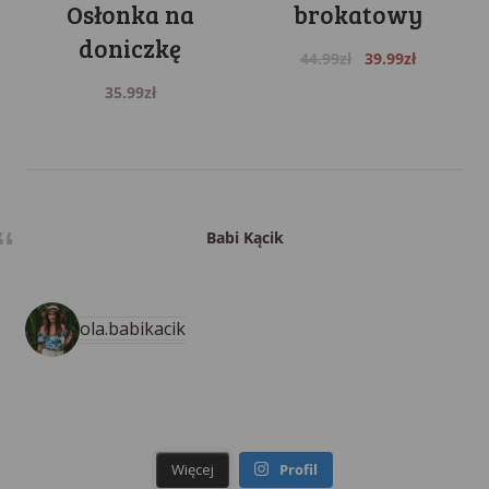
Osłonka na
brokatowy
doniczkę
Original
Current
44.99
zł
39.99
zł
price
price
35.99
zł
was:
is:
44.99zł.
39.99zł.
Babi Kącik
ola.babikacik
Więcej
Profil