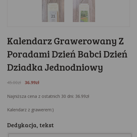
Kalendarz Grawerowany Z
Poradami Dzień Babci Dzień
Dziadka Jednodniowy
Original
Current
45.00
zł
36.99
zł
price
price
was:
is:
Najniższa cena z ostatnich 30 dni:
36.99
zł
45.00zł.
36.99zł.
Kalendarz z grawerem:)
Dedykacja, tekst