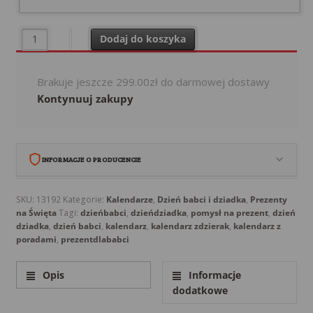
ilość Kalendarz Grawerowany Z Poradami Dzień Babci Dzień Dzi
Dodaj do koszyka
Brakuje jeszcze
299.00
zł
do darmowej dostawy
Kontynuuj zakupy
INFORMACJE O PRODUCENCIE
Babi Kącik Aleksandra Babicz
SKU:
13192
Kategorie:
Kalendarze
,
Dzień babci i dziadka
,
Prezenty
na Święta
Tagi:
dzieńbabci
,
dzieńdziadka
,
pomysł na prezent
,
dzień
Grubno 37A/6
dziadka
,
dzień babci
,
kalendarz
,
kalendarz zdzierak
,
kalendarz z
86-212 Polska
poradami
,
prezentdlababci
Polska
kontakt@babi-kacik.eu
Opis
Informacje
dodatkowe
512891808