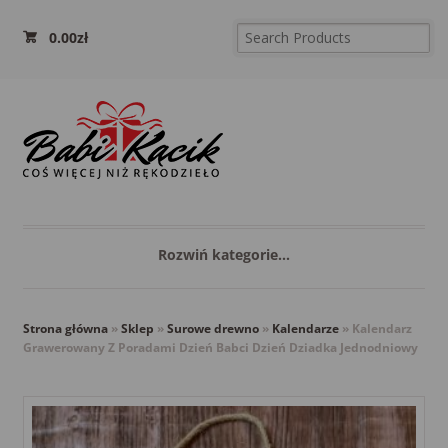
0.00
zł
Rozwiń kategorie...
Strona główna
»
Sklep
»
Surowe drewno
»
Kalendarze
»
Kalendarz
Grawerowany Z Poradami Dzień Babci Dzień Dziadka Jednodniowy