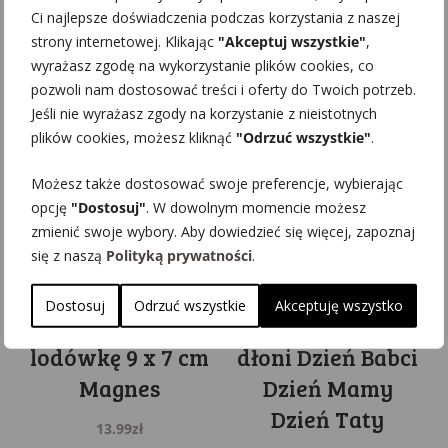
Ci najlepsze doświadczenia podczas korzystania z naszej
Może spodoba się również…
strony internetowej. Klikając
"Akceptuj wszystkie"
,
wyrażasz zgodę na wykorzystanie plików cookies, co
pozwoli nam dostosować treści i oferty do Twoich potrzeb.
Jeśli nie wyrażasz zgody na korzystanie z nieistotnych
plików cookies, możesz kliknąć
"Odrzuć wszystkie"
.
Możesz także dostosować swoje preferencje, wybierając
opcję
"Dostosuj"
. W dowolnym momencie możesz
zmienić swoje wybory. Aby dowiedzieć się więcej, zapoznaj
się z naszą
Polityką prywatności
.
Fotoramka MDF z
Drewniana
Dostosuj
Odrzuć wszystkie
Akceptuję wszystko
magnesem na
Laurka na odcisk
lodówkę 9 x 7 cm
dłoni Dzień Babci
Magnes
Dzień Mamy
Dzień Taty
13.99
zł