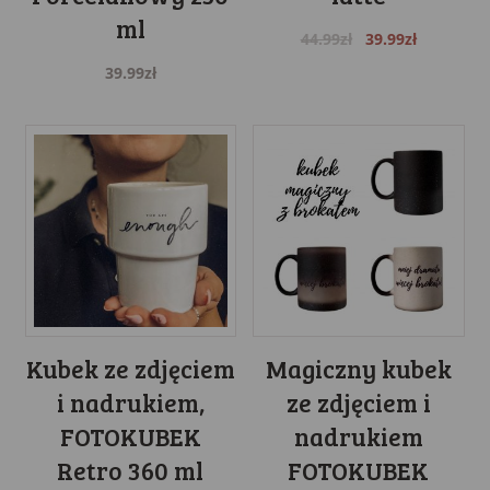
ml
Original
Current
44.99
zł
39.99
zł
price
price
39.99
zł
was:
is:
44.99zł.
39.99zł.
Kubek ze zdjęciem
Magiczny kubek
i nadrukiem,
ze zdjęciem i
FOTOKUBEK
nadrukiem
Retro 360 ml
FOTOKUBEK