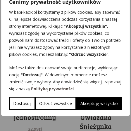
Cenimy prywatność użytkowników
http://www.facebook.com/babikacik
W babi-kacik.pl korzystamy z plików cookies, aby zapewnić
Ci najlepsze doświadczenia podczas korzystania z naszej
Podobne produkty
strony internetowej. Klikając
"Akceptuj wszystkie"
,
wyrażasz zgodę na wykorzystanie plików cookies, co
pozwoli nam dostosować treści i oferty do Twoich potrzeb.
Jeśli nie wyrażasz zgody na korzystanie z nieistotnych
plików cookies, możesz kliknąć
"Odrzuć wszystkie"
.
Możesz także dostosować swoje preferencje, wybierając
opcję
"Dostosuj"
. W dowolnym momencie możesz
zmienić swoje wybory. Aby dowiedzieć się więcej, zapoznaj
się z naszą
Polityką prywatności
.
Zawieszka
Brelok metalowy
Dostosuj
Odrzuć wszystkie
Akceptuję wszystko
świąteczna
koło nadruk
Gwiazdka
jednostronny
Śnieżynka
32.99
zł