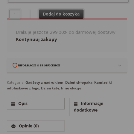
ilość Kamizelka Odblaskowa Twój Nadruk Twoje Logo
Dodaj do koszyka
Brakuje jeszcze
299.00
zł
do darmowej dostawy
Kontynuuj zakupy
INFORMACJE O PRODUCENCIE
Babi Kącik Aleksandra Babicz
Kategorie:
Gadżety z nadrukiem
,
Dzień chłopaka
,
Kamizelki
odblaskowe z logo
,
Dzień taty
,
Inne okazje
Grubno 37A/6
86-212 Polska
Polska
Opis
Informacje
dodatkowe
kontakt@babi-kacik.eu
512891808
Opinie (0)