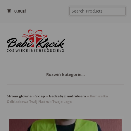
0.00
zł
Rozwiń kategorie...
Strona główna
»
Sklep
»
Gadżety z nadrukiem
»
Kamizelka
Odblaskowa Twój Nadruk Twoje Logo