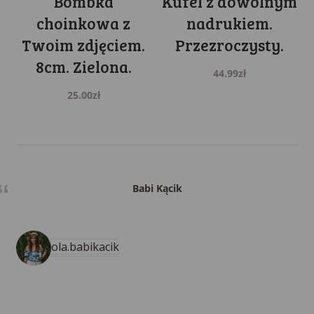
Bombka
Kufel z dowolnym
choinkowa z
nadrukiem.
Twoim zdjęciem.
Przezroczysty.
8cm. Zielona.
44.99
zł
25.00
zł
Babi Kącik
ola.babikacik