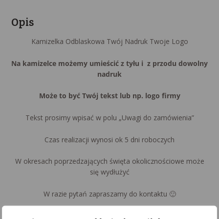
Opis
Kamizelka Odblaskowa Twój Nadruk Twoje Logo
Na kamizelce możemy umieścić z tyłu i z przodu dowolny
nadruk
Może to być Twój tekst lub np. logo firmy
Tekst prosimy wpisać w polu „Uwagi do zamówienia”
Czas realizacji wynosi ok 5 dni roboczych
W okresach poprzedzających święta okolicznościowe może
się wydłużyć
W razie pytań zapraszamy do kontaktu 🙂
Zapraszamy na nasz fanpage na facebooku