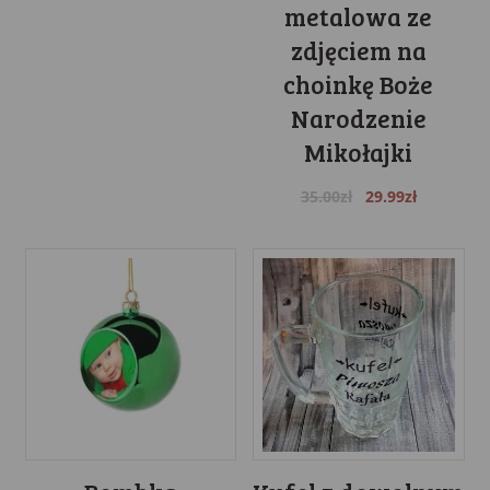
metalowa ze
zdjęciem na
choinkę Boże
Narodzenie
Mikołajki
Original
Current
35.00
zł
29.99
zł
price
price
was:
is:
35.00zł.
29.99zł.