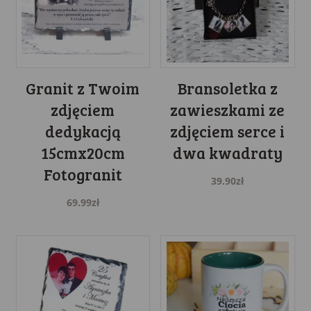
Granit z Twoim
Bransoletka z
zdjęciem
zawieszkami ze
dedykacją
zdjęciem serce i
15cmx20cm
dwa kwadraty
Fotogranit
39.90
zł
69.99
zł