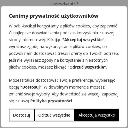
zawieszkami <3
Cenimy prywatność użytkowników
Zapraszamy również do przeglądania i zakupu pozostałych
naszych produktów.
W babi-kacik.pl korzystamy z plików cookies, aby zapewnić
Ci najlepsze doświadczenia podczas korzystania z naszej
Na zawieszce można umieścić dowolny tekst, własną grafikę
strony internetowej. Klikając
"Akceptuj wszystkie"
,
lub zdjęcie.
wyrażasz zgodę na wykorzystanie plików cookies, co
pozwoli nam dostosować treści i oferty do Twoich potrzeb.
Prosimy o przemyślany wybór zdjęcia, ponieważ do
Jeśli nie wyrażasz zgody na korzystanie z nieistotnych
jednej zawieszki
plików cookies, możesz kliknąć
"Odrzuć wszystkie"
.
przygotowujemy jeden projekt i ewentualne poprawki.
Możesz także dostosować swoje preferencje, wybierając
Najkorzystniej umieszcza się w sercu zdjęcia, które nie są
opcję
"Dostosuj"
. W dowolnym momencie możesz
mocno wykadrowane
zmienić swoje wybory. Aby dowiedzieć się więcej, zapoznaj
się z naszą
Polityką prywatności
.
(dookoła postaci jest tło).
Dostosuj
Odrzuć wszystkie
Akceptuję wszystko
W przypadku braku informacji odnośnie dedykacji jaką mamy
umieścić,