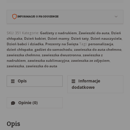
INFORMACJE O PRODUCENCIE
Babi Kącik Aleksandra Babicz
SKU:
351
Kategorie:
Gadżety z nadrukiem
,
Zawieszki do auta
,
Dzień
chłopaka
,
Dzień kobiet
,
Dzień mamy
,
Dzień taty
,
Dzień nauczyciela
,
Grubno 37A/6
Dzień babci i dziadka
,
Prezenty na Święta
Tagi:
personalizacja
,
86-212 Polska
dzień chłopaka
,
gadżet do samochodu
,
zawieszka do auta chełmno
,
Polska
zawieszka chełmno
,
zawieszka dwustronna
,
zawieszka z
nadrukiem
,
zawieszka sublimacyjna
,
zawieszka ze zdjęciem
,
kontakt@babi-kacik.eu
zawieszka
,
zawieszka do auta
512891808
Opis
Informacje
dodatkowe
Opinie (0)
Opis