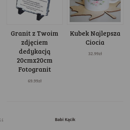
Kubek Najlepsza
Granit z Twoim
Ciocia
zdjęciem
dedykacją
32.99
zł
20cmx20cm
Fotogranit
69.99
zł
Babi Kącik