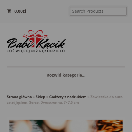
0.00
zł
Rozwiń kategorie...
Strona główna
»
Sklep
»
Gadżety z nadrukiem
»
Zawieszka do auta
ze zdjęciem. Serce. Dwustronna. 7×7.5 cm