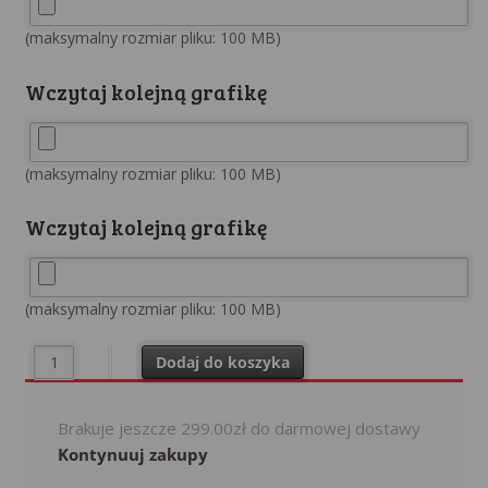
(maksymalny rozmiar pliku: 100 MB)
Wczytaj kolejną grafikę
(maksymalny rozmiar pliku: 100 MB)
Wczytaj kolejną grafikę
(maksymalny rozmiar pliku: 100 MB)
ilość Zawieszka do auta ze zdjęciem. Serce. Dwustronna. 7x7.5 c
Dodaj do koszyka
Brakuje jeszcze
299.00
zł
do darmowej dostawy
Kontynuuj zakupy