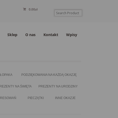
0.00
zł
Sklep
O nas
Kontakt
Wpisy
HŁOPAKA
PODZIĘKOWANIA NA KAŻDĄ OKAZJĘ
REZENTY NA ŚWIĘTA
PREZENTY NA URODZINY
ERESOWAŃ
PIECZĄTKI
INNE OKAZJE