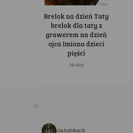
Brelok na dzień Taty
brelok dla taty z
grawerem na dzień
ojca Imiona dzieci
pięści
28.00
zł
ola.babikacik