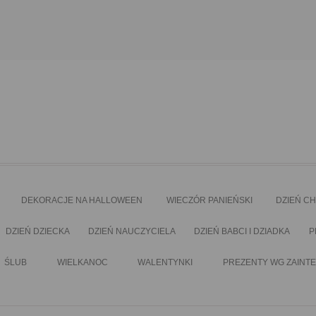
DEKORACJE NA HALLOWEEN
WIECZÓR PANIEŃSKI
DZIEŃ C
DZIEŃ DZIECKA
DZIEŃ NAUCZYCIELA
DZIEŃ BABCI I DZIADKA
P
ŚLUB
WIELKANOC
WALENTYNKI
PREZENTY WG ZAINT