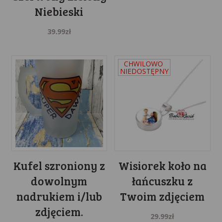
Niebieski
39.99
zł
Kufel szroniony z
Wisiorek koło na
dowolnym
łańcuszku z
nadrukiem i/lub
Twoim zdjęciem
zdjęciem.
29.99
zł