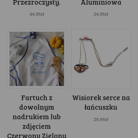
Przezroczysty.
Aluminiowa
44.99
zł
24.99
zł
Fartuch z
Wisiorek serce na
dowolnym
łańcuszku
nadrukiem lub
29.99
zł
zdjęciem
Czerwony Zielony