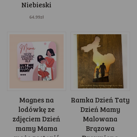
was:
is:
Niebieski
14.99zł.
12.99zł.
64.99
zł
Magnes na
Ramka Dzień Taty
lodówkę ze
Dzień Mamy
zdjęciem Dzień
Malowana
mamy Mama
Brązowa