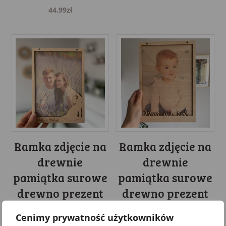
44.99
zł
Ramka zdjęcie na
Ramka zdjęcie na
drewnie
drewnie
pamiątka surowe
pamiątka surowe
drewno prezent
drewno prezent
deska A5
deska A4
Cenimy prywatność użytkowników