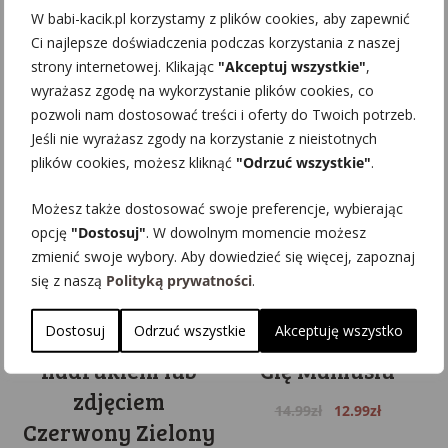
Original
Current
Original
Current
55.00
zł
45.00
zł
70.00
zł
60.00
zł
W babi-kacik.pl korzystamy z plików cookies, aby zapewnić
price
price
price
price
Ci najlepsze doświadczenia podczas korzystania z naszej
was:
is:
was:
is:
strony internetowej. Klikając
"Akceptuj wszystkie"
,
55.00zł.
45.00zł.
70.00zł.
60.00zł.
wyrażasz zgodę na wykorzystanie plików cookies, co
pozwoli nam dostosować treści i oferty do Twoich potrzeb.
Jeśli nie wyrażasz zgody na korzystanie z nieistotnych
plików cookies, możesz kliknąć
"Odrzuć wszystkie"
.
Możesz także dostosować swoje preferencje, wybierając
opcję
"Dostosuj"
. W dowolnym momencie możesz
zmienić swoje wybory. Aby dowiedzieć się więcej, zapoznaj
Zestaw Fartuch i
Magnes na
się z naszą
Polityką prywatności
.
Śliniak z
lodówkę Dzień
Dostosuj
Odrzuć wszystkie
Akceptuję wszystko
dowolnym
mamy Kocham
nadrukiem lub
Cię Mamusiu
zdjęciem
Original
Current
14.99
zł
12.99
zł
Czerwony Zielony
price
price