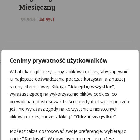
Miesięczny
Original
Current
59.90
zł
44.99
zł
price
price
was:
is:
59.90zł.
44.99zł.
Cenimy prywatność użytkowników
Babi Kącik
W babi-kacik.pl korzystamy z plików cookies, aby zapewnić
Ci najlepsze doświadczenia podczas korzystania z naszej
strony internetowej. Klikając
"Akceptuj wszystkie"
,
ola.babikacik
wyrażasz zgodę na wykorzystanie plików cookies, co
pozwoli nam dostosować treści i oferty do Twoich potrzeb.
Jeśli nie wyrażasz zgody na korzystanie z nieistotnych
plików cookies, możesz kliknąć
"Odrzuć wszystkie"
.
Więcej
Profil
Możesz także dostosować swoje preferencje, wybierając
opcję
"Dostosuj"
. W dowolnym momencie możesz