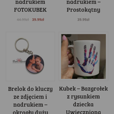
nadrukiem
nadrukiem –
FOTOKUBEK
Prostokątny
Original
Current
44.99
zł
39.99
zł
39.99
zł
price
price
was:
is:
44.99zł.
39.99zł.
Kubek – Bazgrołek
Brelok do kluczy
z rysunkiem
ze zdjęciem i
dziecka
nadrukiem –
Uwieczniona
okrągły duży