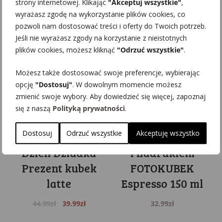
strony internetowej. Klikając
"Akceptuj wszystkie"
,
34.99
zł
34.99
zł
wyrażasz zgodę na wykorzystanie plików cookies, co
pozwoli nam dostosować treści i oferty do Twoich potrzeb.
Jeśli nie wyrażasz zgody na korzystanie z nieistotnych
plików cookies, możesz kliknąć
"Odrzuć wszystkie"
.
Możesz także dostosować swoje preferencje, wybierając
opcję
"Dostosuj"
. W dowolnym momencie możesz
zmienić swoje wybory. Aby dowiedzieć się więcej, zapoznaj
się z naszą
Polityką prywatności
.
Dostosuj
Odrzuć wszystkie
Akceptuję wszystko
Kubek Dzień Babci
Kubek ze zdjęciem
Dzień Dziadka
i nadrukiem
Prezent kubek
FOTOKUBEK
latte
Espresso 150 ml
Original
Current
44.99
zł
39.99
zł
32.99
zł
price
price