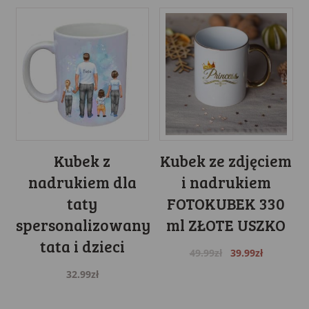
was:
is:
44.99zł.
39.99zł.
Kubek z
Kubek ze zdjęciem
nadrukiem dla
i nadrukiem
taty
FOTOKUBEK 330
spersonalizowany
ml ZŁOTE USZKO
tata i dzieci
Original
Current
49.99
zł
39.99
zł
price
price
32.99
zł
was:
is:
49.99zł.
39.99zł.