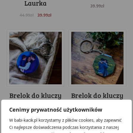
Laurka
39.99
zł
Original
Current
44.99
zł
39.99
zł
price
price
was:
is:
44.99zł.
39.99zł.
Brelok do kluczy
Brelok do kluczy
ze zdjęciem i
ze zdjęciem
Cenimy prywatność użytkowników
nadrukiem –
ośmiokąt
W babi-kacik.pl korzystamy z plików cookies, aby zapewnić
okrągły mały
dwustronny
Ci najlepsze doświadczenia podczas korzystania z naszej