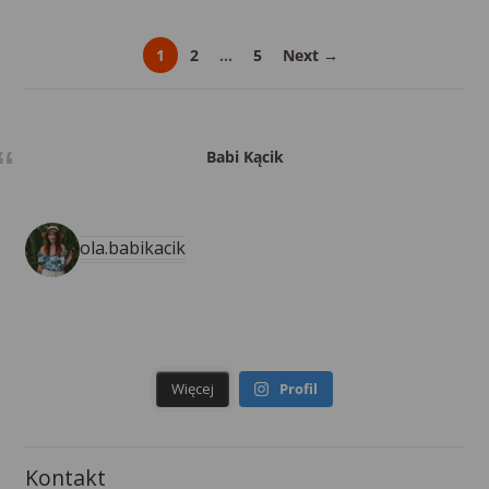
1
2
…
5
Next →
Babi Kącik
ola.babikacik
Więcej
Profil
Kontakt