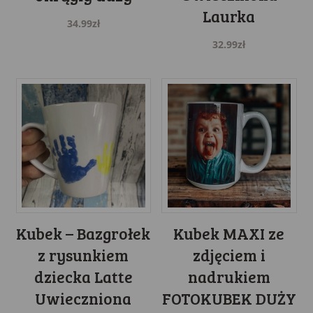
Laurka
34.99
zł
32.99
zł
Kubek – Bazgrołek
Kubek MAXI ze
z rysunkiem
zdjęciem i
dziecka Latte
nadrukiem
Uwieczniona
FOTOKUBEK DUŻY