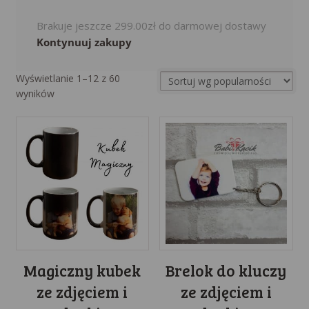
Brakuje jeszcze
299.00
zł
do darmowej dostawy
Kontynuuj zakupy
Wyświetlanie 1–12 z 60
Sorted
wyników
by
popularity
Magiczny kubek
Brelok do kluczy
ze zdjęciem i
ze zdjęciem i